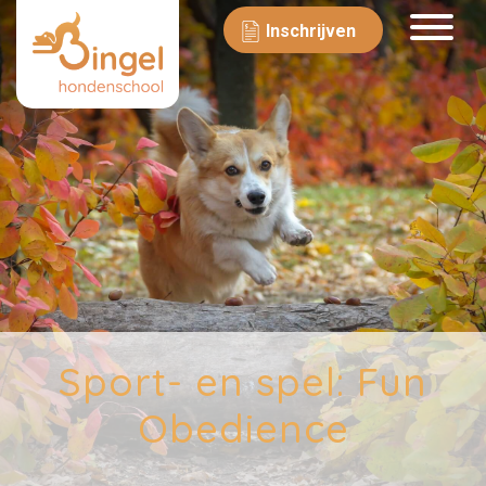
Inschrijven
Sport- en spel: Fun
Obedience