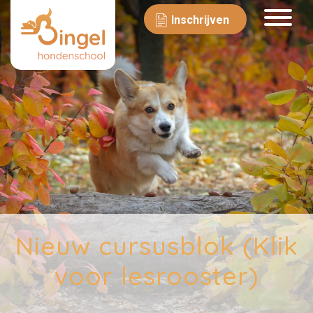
Inschrijven
Nieuw cursusblok (Klik
voor lesrooster)